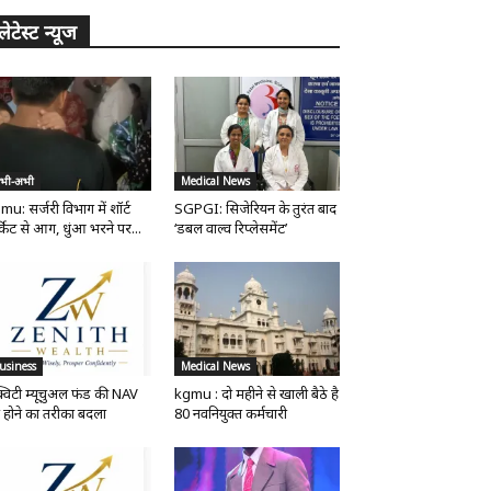
लेटेस्ट न्यूज
भी-अभी
Medical News
mu: सर्जरी विभाग में शॉर्ट
SGPGI: सिजेरियन के तुरंत बाद
्किट से आग, धुंआ भरने पर...
‘डबल वाल्व रिप्लेसमेंट’
usiness
Medical News
्विटी म्यूचुअल फंड की NAV
kgmu : दो महीने से खाली बैठे है
 होने का तरीका बदला
80 नवनियुक्त कर्मचारी