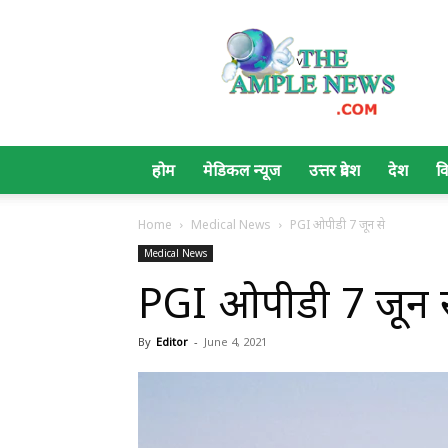
The
Ample
News
होम
मेडिकल न्यूज
उत्तर प्रदेश
देश
व
Home
Medical News
PGI ओपीडी 7 जून से
Medical News
PGI ओपीडी 7 जून 
By
Editor
-
June 4, 2021