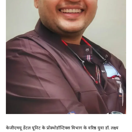
केजीएमयू डेंटल यूनिट के प्रोस्थोडॉन्टिक्स विभाग के वरिष्ठ युवा डॉ. लक्ष्य