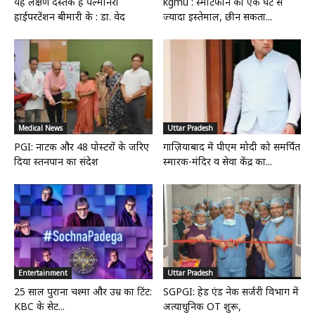
यह लक्षण दस्तक है पल्मोनरी
kgmu : स्मार्टफोन का एक घंटे से
हाईपरटेंशन बीमारी के : डा. वेद
ज्यादा इस्तेमाल, छीन सकता...
Medical News
Uttar Pradesh
PGI: नाटक और 48 पोस्टरों के जरिए
गाज़ियाबाद में पीएम मोदी को समर्पित
दिया स्तनपान का संदेश
स्मारक-मंदिर व सेवा केंद्र का...
Entertainment
Uttar Pradesh
25 साल पुराना चश्मा और उम्र का टिंट:
SGPGI: हेड एंड नेक सर्जरी विभाग में
KBC के सेट...
अत्याधुनिक OT शुरू,