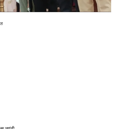
ित
न्म जयंती