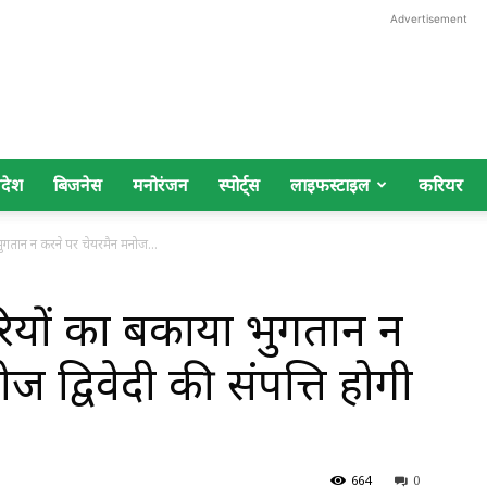
Advertisement
िदेश
बिजनेस
मनोरंजन
स्पोर्ट्स
लाइफस्टाइल
करियर
 भुगतान न करने पर चेयरमैन मनोज...
ारियों का बकाया भुगतान न
 द्विवेदी की संपत्ति होगी
664
0