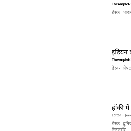
TheAmpleN
डेस्क। भार
इंडियन 
TheAmpleN
डेस्क। लेफ्
हॉकी में
Editor
-
Jun
डेस्क। दुन
तेजतर्रार...