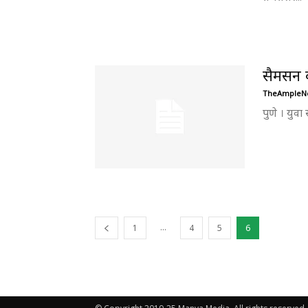
सैमसन 
TheAmpleN
पुणे । युव
...
1
4
5
6