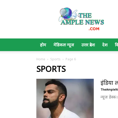
The
Ample
News
होम
मेडिकल न्यूज
उत्तर प्रदेश
देश
व
Home
Sports
Page 6
SPORTS
इंडिया 
TheAmpleN
न्यूज डेस्क