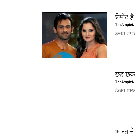
प्रेग्नेंट
TheAmpleN
डेस्क। लगात
छह छक्क
TheAmpleN
डेस्क। भार
भारत ने